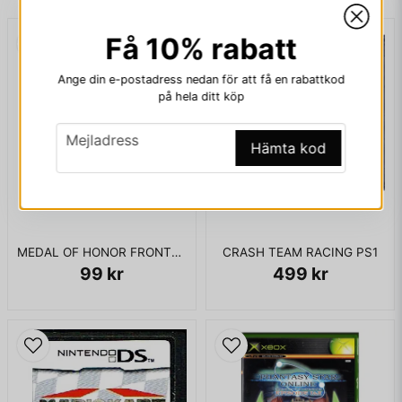
Få 10% rabatt
email
Mejladress
Ange din e-postadress nedan för att få en rabattkod
på hela ditt köp
email
Ja, ni får publicera min fråga
Mejladress
Hämta kod
MEDAL OF HONOR FRONTLINE XBOX USA
CRASH TEAM RACING PS1
99 kr
499 kr
Skicka fråga