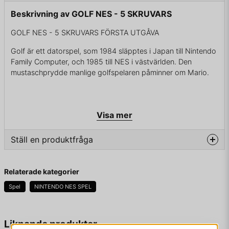
Beskrivning av GOLF NES - 5 SKRUVARS
GOLF NES - 5 SKRUVARS FÖRSTA UTGÅVA
Golf är ett datorspel, som 1984 släpptes i Japan till Nintendo
Family Computer, och 1985 till NES i västvärlden. Den
mustaschprydde manlige golfspelaren påminner om Mario.
ENDAST KASSETT
Visa mer
Ställ en produktfråga
question
Fråga oss något om denna produkten...
Relaterade kategorier
Spel
NINTENDO NES SPEL
name
Namn
Liknande produkter