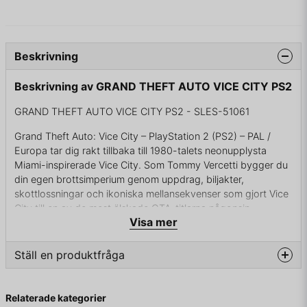
Beskrivning
Beskrivning av GRAND THEFT AUTO VICE CITY PS2
GRAND THEFT AUTO VICE CITY PS2 - SLES-51061
Grand Theft Auto: Vice City – PlayStation 2 (PS2) – PAL /
Europa tar dig rakt tillbaka till 1980-talets neonupplysta
Miami-inspirerade Vice City. Som Tommy Vercetti bygger du
din egen brottsimperium genom uppdrag, biljakter,
skottlossningar och ikoniska mellansekvenser som gjort Vice
City till en av de mest älskade GTA-titlarna någonsin.
Visa mer
Med sin unika neonestetik, det legendariska 80-tals-
soundtracket, minnesvärda karaktärer och öppna
Ställ en produktfråga
sandlådevärld satte spelet en ny standard för actionäventyr.
PS2-versionen betraktas fortfarande som den klassiska och
question
Fråga oss något om denna produkten...
mest nostalgiska utgåvan bland samlare.
Relaterade kategorier