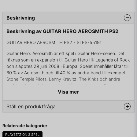
Beskrivning
Beskrivning av GUITAR HERO AEROSMITH PS2
GUITAR HERO AEROSMITH PS2 - SLES-55191
Guitar Hero: Aerosmith är ett spel i Guitar Hero-serien. Det
räknas som en expansion till Guitar Hero III: Legends of Rock
och släpptes 29 juni 2008 i Europa. Spelet innehåller låtar till
60 % av Aerosmith och till 40 % av andra band till exempel
Stone Temple Pilots, Lenny Kravitz, The Kinks och andra
rockband. I spelets karriärläge får man även, mellan
Visa mer
spelningarna, se intervjuer med bandmedlemmarna från
Aerosmith.
Ställ en produktfråga
Köper man det stora paketet med spelet, får man även en
gitarr med en speciell Aerosmith-faceplate med tillhörande
question
klistermärken, samt en "Tour Book" med fakta om Aerosmith
Fråga oss något om denna produkten...
Relaterade kategorier
och bilder från deras karriär. Aerosmith-faceplaten följer
dock inte med PS2-versionen av spelet, då man får med en
PLAYSTATION 2 SPEL