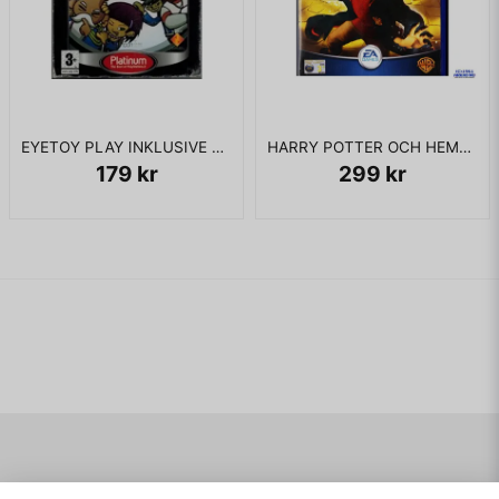
"Cat Scratch Fever" - Ted Nugent
"Sex Type Thing" - Stone Temple Pilots
"Guitar Battle vs Joe Perry" - Joe Perry
"Mama Kin" - Aerosmith (nyversion)
"Toys in the Attic" - Aerosmith
EYETOY PLAY INKLUSIVE KAMERA PS2
HARRY POTTER OCH HEMLIGHETERNAS KAMMARE PS2
"Train Kept A-Rollin'" - Aerosmith
179 kr
299 kr
The Vault Songs
"Combination" - Aerosmith
"Kings and Queens" - Aerosmith
"Let the Music Do the Talking" - Aerosmith
"Mercy" - Joe Perry
"Pandora's Box" - Aerosmith
"Pink" - Aerosmith
"Rats in the Cellar" - Aerosmith
"Shakin' My Cage" - Joe Perry
"Talk Talkin'" - Joe Perry
"Walk This Way" - Aerosmith
Navigering
Mitt konto