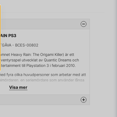
RAIN PS3
TGÅVA - BCES-00802
amnet Heavy Rain: The Origami Killer) är ett
näventyrsspel utvecklat av Quantic Dreams och
rtainment till Playstation 3 i februari 2010.
er med fyra olika huvudpersoner som arbetar med att
mimördaren, en seriemördare som använder långa
 sina offer. Spelaren samverkar med spelet genom
Visa mer
arkeras på skärmen i samband med rörelser på
all utföra flera quick time events under snabba
beslut och handlingar under spelet kommer att
ersonerna kan dödas, och vissa handlingar kan
na produkten...