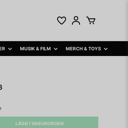
ER
MUSIK & FILM
MERCH & TOYS
3
B
LÄGG I VARUKORGEN