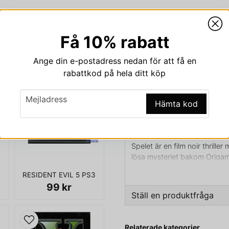
Få 10% rabatt
Beskrivning
Ange din e-postadress nedan för att få en
Beskrivning av HEAVY 
rabattkod på hela ditt köp
HEAVY RAIN PS3 SVENSK U
email
Mejladress
Hämta kod
Heavy Rain (tidigare under n
interaktivt drama och actio
utgivet av Sony Computer Ente
Spelet är en film noir thrill
lösa mysteriet bakom Origa
regnperioder för att dränka
RESIDENT EVIL 5 PS3
att utföra handlingar som m
99 kr
spelkontrollen, och i vissa f
Ställ en produktfråga
actionsekvenser. Spelarens 
påverka berättelsen. Huvudp
question
leda till olika scener och slut.
Fråga oss något om den
Relaterade kategorier