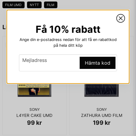
FILM UMD
NYTT
FILM
name
Namn
Liknande produkter
Få 10% rabatt
Ange din e-postadress nedan för att få en rabattkod
på hela ditt köp
email
Mejladress
email
Mejladress
Hämta kod
Ja, ni får publicera min fråga
SONY
SONY
L4YER CAKE UMD
ZATHURA UMD FILM
99 kr
199 kr
Skicka fråga