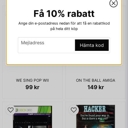
Få 10% rabatt
email
Mejladress
Ange din e-postadress nedan för att få en rabattkod
på hela ditt köp
email
Mejladress
Ja, ni får publicera min fråga
Hämta kod
WE SING POP WII
ON THE BALL AMIGA
99 kr
149 kr
Skicka fråga