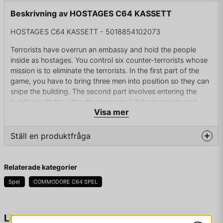
Beskrivning av HOSTAGES C64 KASSETT
HOSTAGES C64 KASSETT - 5018854102073
Terrorists have overrun an embassy and hold the people
inside as hostages. You control six counter-terrorists whose
mission is to eliminate the terrorists. In the first part of the
game, you have to bring three men into position so they can
snipe the building. The second part involves entering the
building with the other three men to kill the terrorists and
Visa mer
rescue the hostages. Depending on how well you positioned
your snipers, you can use them to assist you on that mission.
Ställ en produktfråga
KOMPLETT I BOX
question
Fråga oss något om denna produkten...
Relaterade kategorier
Spel
COMMODORE C64 SPEL
name
Namn
Liknande produkter