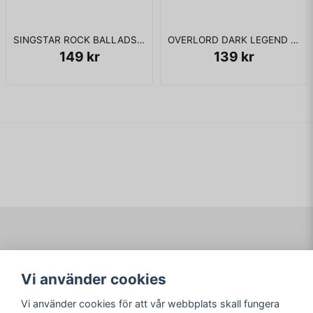
SINGSTAR ROCK BALLADS PS2
OVERLORD DARK LEGEND WII
149 kr
139 kr
Navigering
Mitt konto
Vi använder cookies
Köpvillkor
Logga in
Om www.ARKAD.nu
Registrera dig
Vi använder cookies för att vår webbplats skall fungera
Glömt lösenord?