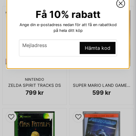
Få 10% rabatt
email
Mejladress
Ange din e-postadress nedan för att få en rabattkod
på hela ditt köp
email
Mejladress
Ja, ni får publicera min fråga
Hämta kod
NINTENDO
ZELDA SPIRIT TRACKS DS
SUPER MARIO LAND GAMEBOY SCN
799 kr
599 kr
Skicka fråga