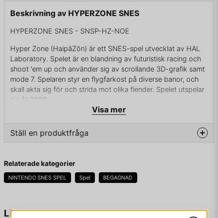
Beskrivning av HYPERZONE SNES
HYPERZONE SNES - SNSP-HZ-NOE
Hyper Zone (HaipāZōn) är ett SNES-spel utvecklat av HAL
Laboratory. Spelet är en blandning av futuristisk racing och
shoot 'em up och använder sig av scrollande 3D-grafik samt
mode 7. Spelaren styr en flygfarkost på diverse banor, och
skall akta sig för och strida mot olika fiender. Spelet utspelar
sig år 2089.
Visa mer
Ställ en produktfråga
ENDAST KASSETT
question
Fråga oss något om denna produkten...
Relaterade kategorier
NINTENDO SNES SPEL
Spel
BEGAGNAD
name
Namn
Liknande produkter