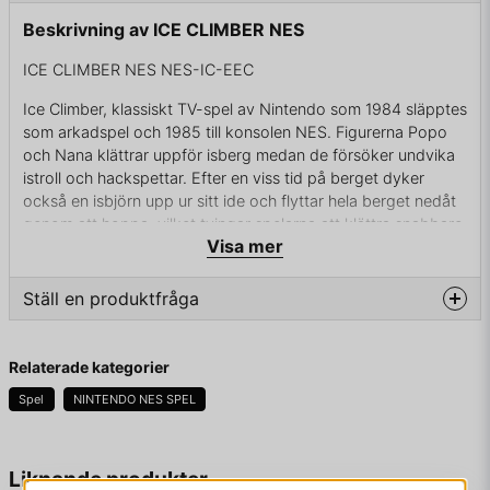
Beskrivning av ICE CLIMBER NES
ICE CLIMBER NES NES-IC-EEC
Ice Climber, klassiskt TV-spel av Nintendo som 1984 släpptes
som arkadspel och 1985 till konsolen NES. Figurerna Popo
och Nana klättrar uppför isberg medan de försöker undvika
istroll och hackspettar. Efter en viss tid på berget dyker
också en isbjörn upp ur sitt ide och flyttar hela berget nedåt
genom att hoppa, vilket tvingar spelarna att klättra snabbare.
Visa mer
Det finns 32 banor (eller "isberg") och man kan välja vid
vilken man vill börja. I slutet av varje bana finns en bonusrond
Ställ en produktfråga
som går på tid där målet är att samla frukter eller grönsaker
samt ta sig upp till toppen av berget och få tag i en kondor
question
som flyger ovanför. Den som lyckas får bonuspoäng.
Fråga oss något om denna produkten...
Relaterade kategorier
Istrollen fanns inte med i den japanska versionen och i tidiga
Spel
NINTENDO NES SPEL
amerikanska versioner av spelet. Istället fanns sälar som
hade samma uppgift. Dessa byttes ut mot vita, lurviga bollar
med fötter i den europeiska versionen och senare
name
Namn
Liknande produkter
amerikanska versioner för att undvika associationer till