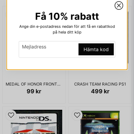
sälklubbning och djurplågeri.
Få 10% rabatt
email
Mejladress
ENDAST KASSETT
Ange din e-postadress nedan för att få en rabattkod
på hela ditt köp
email
Ja, ni får publicera min fråga
Mejladress
Hämta kod
MEDAL OF HONOR FRONTLINE XBOX USA
CRASH TEAM RACING PS1
99 kr
499 kr
Skicka fråga