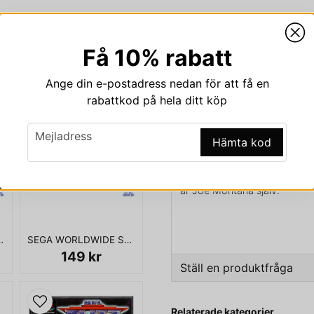
Få 10% rabatt
Beskrivning
Ange din e-postadress nedan för att få en
Beskrivning av JOE 
rabattkod på hela ditt köp
JOE MONTANA FOOTBALL 
email
Mejladress
Hämta kod
Joe Montana Football är ett 
Montana, och utgivet 1991. 
lagen endast efter olika orte
är Joe Montana själv.
KOMPLETT I BOX
ERS 4 PS1
SEGA WORLDWIDE SOCCER 2000 DREAMCAST
149 kr
Ställ en produktfråga
question
Fråga oss något om den
Relaterade kategorier