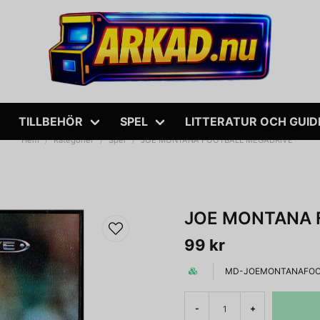
TILLBEHÖR
SPEL
LITTERATUR OCH GUID
Hem
Kategorier
Spel
JOE MONTANA FOOTBALL MEGADRIVE
JOE MONTANA 
99 kr
MD-JOEMONTANAFOO
-
+