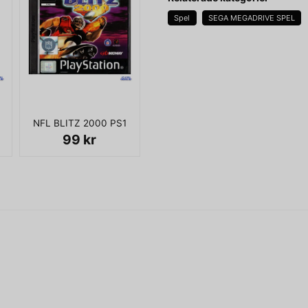
Spel
SEGA MEGADRIVE SPEL
name
Namn
NFL BLITZ 2000 PS1
Ja, ni får publicera 
99 kr