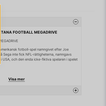
MONTANA FOOTBALL MEGADRIVE
MEGADRIVE
amerikansk fotboll-spel namngivet efter Joe
Då Sega inte fick NFL-rättigheterna, namngavs
r i USA, och den enda icke-fiktiva spelaren i spelet
Visa mer
na produkten...