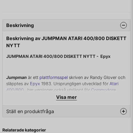
Beskrivning
Beskrivning av JUMPMAN ATARI 400/800 DISKETT
NYTT
JUMPMAN ATARI 400/800 DISKETT NYTT -
Epyx
Jumpman
är ett
plattformsspel
skriven av Randy Glover och
släpptes av
Epyx
1983. Ursprungligen utvecklad för
Atari
400/800
, har versioner också utsläppt för
Commodore
64
,
Apple II
,
IBM PC
och
ColecoVision
.
Visa mer
Målet med spelet är att desarmera alla bomber i en plattform
Ställ en produktfråga
fylld skärm. Jumpman desarmerar en bomb genom att trycka
på den. Enligt historien, dessa placeras
question
på
Jupiter
med
terrorister
. Jumpman kan klättra upp och
Fråga oss något om denna produkten...
Relaterade kategorier
ned stegar, och naturligtvis hoppa, och det finns två typer av