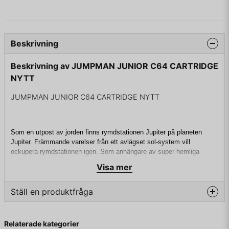
Beskrivning
Beskrivning av JUMPMAN JUNIOR C64 CARTRIDGE
NYTT
JUMPMAN JUNIOR C64 CARTRIDGE NYTT
Som en utpost av jorden finns rymdstationen Jupiter på planeten
Jupiter. Främmande varelser från ett avlägset sol-system vill
ockupera rymdstationen igen. Som anhängare av super hemliga
"Jumpman" är det din uppgift som "Jumpman Junior" att samla in
Visa mer
Alienernas bomber i 12 områden (nivåer), innan de förstör
rymdstationen. Ditt enda vapen mot Aliens är snabbhet, enorm spänst
Ställ en produktfråga
och ditt mod.
Spelet spelas nästan exakt som föregångare
Jumpman
. Även här
antyder namnet på nivån vad som kommer att hända. Några idéer,
question
Fråga oss något om denna produkten...
Relaterade kategorier
design av nivåerna är helt nya. Antalet spelare väljs i titelskärmen,