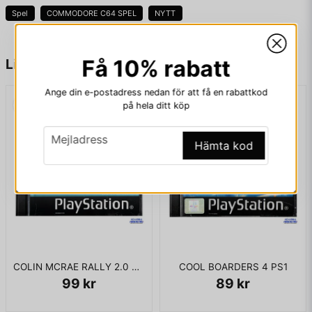
liksom hastigheten (1 är snabbast till 8 långsammast) i Jumpman
Spel
COMMODORE C64 SPEL
NYTT
Junior, kan inte ändras under spelet! Dessutom finns det bara en lista
med punkter för highscore.
name
Namn
Få 10% rabatt
Liknande produkter
Spelet är nytt och inplastat
Ange din e-postadress nedan för att få en rabattkod
på hela ditt köp
email
Mejladress
email
Mejladress
Hämta kod
Ja, ni får publicera min fråga
COLIN MCRAE RALLY 2.0 PS1
COOL BOARDERS 4 PS1
99 kr
89 kr
Skicka fråga