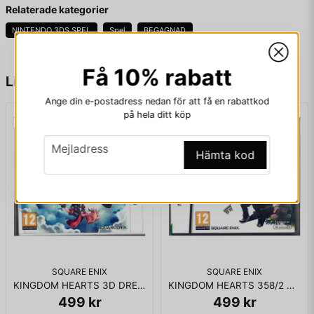
Fråga oss något om denna produkten...
SAKNAR AR KORTEN
Relaterade kategorier
NINTENDO 3DS SPEL
Spel
BEGAGNAD
Få 10% rabatt
name
Namn
Liknande produkter
Ange din e-postadress nedan för att få en rabattkod
på hela ditt köp
email
Mejladress
email
Mejladress
Hämta kod
Ja, ni får publicera min fråga
SQUARE ENIX
SQUARE ENIX
KINGDOM HEARTS 3D DREAM DROP DISTANCE 3DS
KINGDOM HEARTS 358/2 DAYS DS
499 kr
499 kr