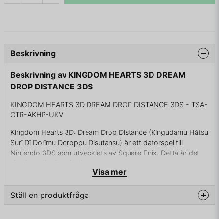
Beskrivning
Beskrivning av KINGDOM HEARTS 3D DREAM
DROP DISTANCE 3DS
KINGDOM HEARTS 3D DREAM DROP DISTANCE 3DS - TSA-
CTR-AKHP-UKV
Kingdom Hearts 3D: Dream Drop Distance (Kingudamu Hātsu
Surī Dī Dorīmu Doroppu Disutansu) är ett datorspel till
Nintendo 3DS som utvecklats av Square Enix. Detta är det
sjunde spelet i spelserien.
Visa mer
Spelet såldes i 213 579 exemplar första veckan efter
utgivningsdatumet
Ställ en produktfråga
question