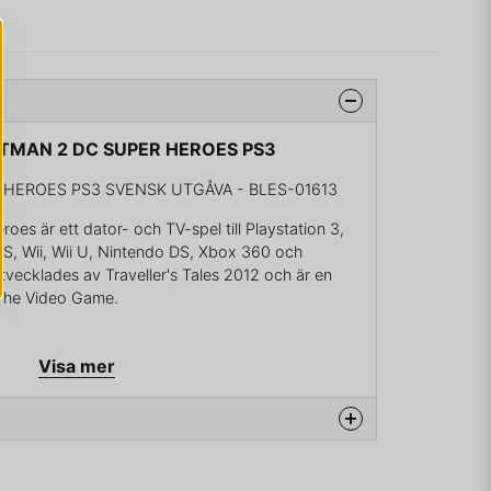
BATMAN 2 DC SUPER HEROES PS3
 HEROES PS3 SVENSK UTGÅVA - BLES-01613
es är ett dator- och TV-spel till Playstation 3,
DS, Wii, Wii U, Nintendo DS, Xbox 360 och
vecklades av Traveller's Tales 2012 och är en
 The Video Game.
Visa mer
na produkten...