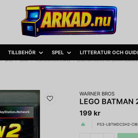
TILLBEHÖR
SPEL
LITTERATUR OCH GUID
SPEL
SONY
PLAYSTATION 3 SPEL
LEGO BATMAN 2 DC SUPER HEROES
WARNER BROS
LEGO BATMAN 2
199 kr
PS3-LBTMDCSH2-CIB