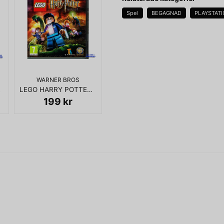
Spel
BEGAGNAD
PLAYSTATI
name
Namn
WARNER BROS
S3
LEGO HARRY POTTER YEARS 5-7 PS3
Ja, ni får publicera 
199 kr