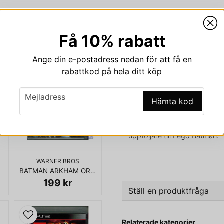
Få 10% rabatt
Beskrivning
Ange din e-postadress nedan för att få en
Beskrivning av LEGO 
rabattkod på hela ditt köp
LEGO BATMAN 2 DC SUPER
email
Mejladress
Hämta kod
Lego Batman 2: DC Super Hero
Playstation Vita, Nintendo 3
Microsoft Windows. Spelet ut
uppföljare till Lego Batman:
WARNER BROS
KOMPLETT I BOX
UEST PS3
BATMAN ARKHAM ORIGINS PS3
199 kr
Ställ en produktfråga
question
Fråga oss något om den
Relaterade kategorier