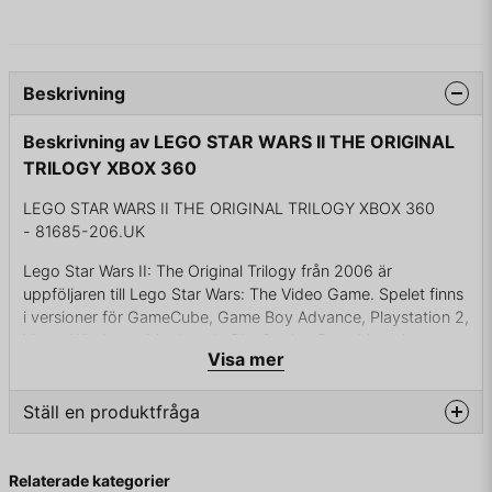
Beskrivning
Beskrivning av LEGO STAR WARS II THE ORIGINAL
TRILOGY XBOX 360
LEGO STAR WARS II THE ORIGINAL TRILOGY XBOX 360
- 81685-206.UK
Lego Star Wars II: The Original Trilogy från 2006 är
uppföljaren till Lego Star Wars: The Video Game. Spelet finns
i versioner för GameCube, Game Boy Advance, Playstation 2,
Xbox, Windows, Macintosh, PlayStation Portable och
Visa mer
Nintendo DS.
Spelet är uppbyggt på liknande sätt som föregångaren men
Ställ en produktfråga
handlingen och miljöerna har till det här spelet hämtats från
filmerna Stjärnornas krig, Rymdimperiet slår tillbaka och
question
Fråga oss något om denna produkten...
Jedins återkomst. Nya funktioner jämfört med det förra
Relaterade kategorier