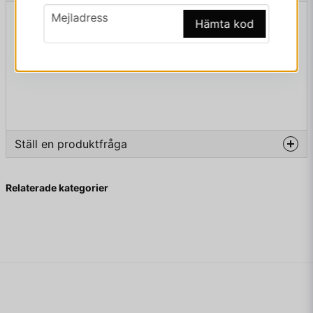
email
Mejladress
Beskrivning av LEVEL NR 79
Hämta kod
LEVEL NR 79
Ställ en produktfråga
question
Fråga oss något om denna produkten...
Relaterade kategorier
name
Namn
email
Mejladress