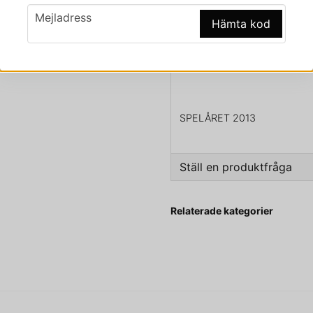
Beskrivning
email
Mejladress
Hämta kod
Beskrivning av LEVEL N
LEVEL NR 91
SPELÅRET 2013
Ställ en produktfråga
question
Fråga oss något om den
Relaterade kategorier
name
Namn