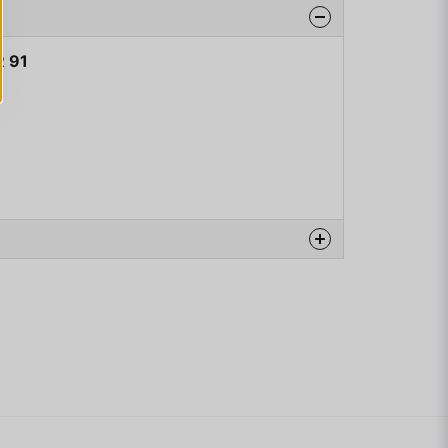
R 91
na produkten...
email
Mejladress