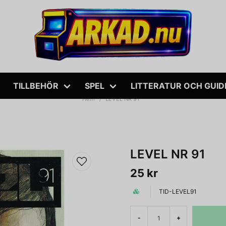
TILLBEHÖR
SPEL
LITTERATUR OCH GUID
Hem
LEVEL NR 91
LEVEL NR 91
25 kr
TID-LEVEL91
-
+