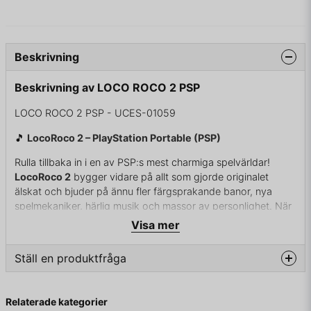
Beskrivning
Beskrivning av LOCO ROCO 2 PSP
LOCO ROCO 2 PSP - UCES-01059
🎵
LocoRoco 2 – PlayStation Portable (PSP)
Rulla tillbaka in i en av PSP:s mest charmiga spelvärldar!
LocoRoco 2
bygger vidare på allt som gjorde originalet
älskat och bjuder på ännu fler färgsprakande banor, nya
spelmekaniker, härlig musik och massor av personlighet. När
de onda
Moja
återvänder med en mörk sång som suger livet
Visa mer
ur planeten är det upp till de glada LocoRoco att rädda
världen – genom vänskap, musik och äventyr.
Ställ en produktfråga
Precis som i originalet styr du världen genom att luta den åt
höger och vänster med axelknapparna. Samla frukt för att bli
question
Fråga oss något om denna produkten...
Relaterade kategorier
större, dela upp dina LocoRoco för att lösa pussel och