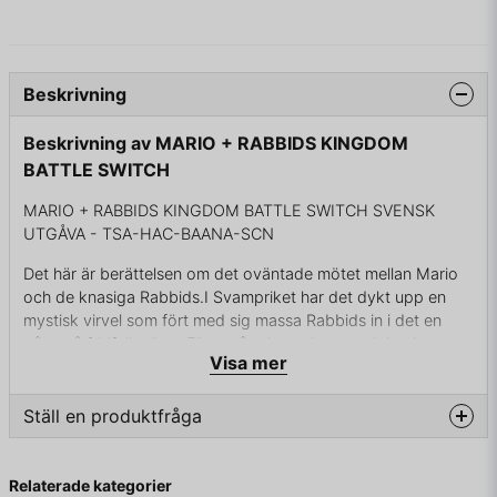
Beskrivning
Beskrivning av MARIO + RABBIDS KINGDOM
BATTLE SWITCH
MARIO + RABBIDS KINGDOM BATTLE SWITCH SVENSK
UTGÅVA - TSA-HAC-BAANA-SCN
Det här är berättelsen om det oväntade mötet mellan Mario
och de knasiga Rabbids.I Svampriket har det dykt upp en
mystisk virvel som fört med sig massa Rabbids in i det en
gång så fridfulla riket. För att återigen skapa ordning i
Visa mer
Svampriket måste Mario, Luigi, Prinsessan Peach och Yoshi
samarbeta med fyra stycken Rabbids-hjältar. Detta kommer
föra dessa åtta på en resa genom fyra olika världar.Upptäck
Ställ en produktfråga
en skruvad värld full av hemligheter och referenser till tidigare
Mario-spel. Överlista de oförutsägbara fienderna i dynamiska
question
Fråga oss något om denna produkten...
turordningsbaserade strider och co-op-utmaningar och lös
Relaterade kategorier