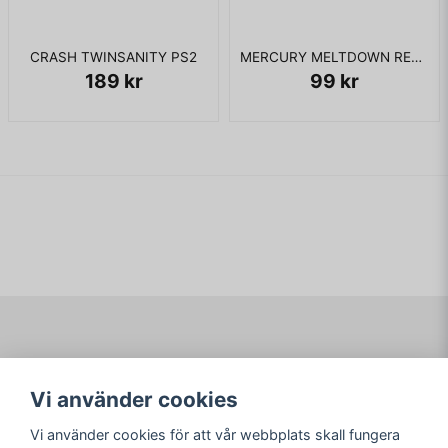
CRASH TWINSANITY PS2
MERCURY MELTDOWN REVOLUTION WII
189 kr
99 kr
Navigering
Mitt konto
Vi använder cookies
Köpvillkor
Logga in
Om www.ARKAD.nu
Registrera dig
Vi använder cookies för att vår webbplats skall fungera
Glömt lösenord?