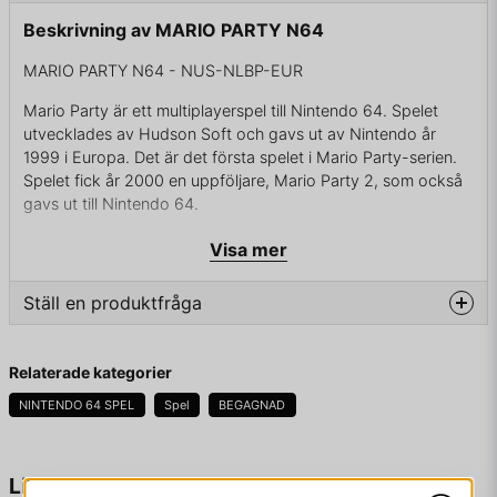
Beskrivning av MARIO PARTY N64
MARIO PARTY N64 - NUS-NLBP-EUR
Mario Party är ett multiplayerspel till Nintendo 64. Spelet
utvecklades av Hudson Soft och gavs ut av Nintendo år
1999 i Europa. Det är det första spelet i Mario Party-serien.
Spelet fick år 2000 en uppföljare, Mario Party 2, som också
gavs ut till Nintendo 64.
Mario Party går ut på att ta sig runt ett spelbräde. Det spelas
Visa mer
alltid med fyra personer – är spelarna färre blir resten av
karaktärerna datorstyrda. Spelarna väljer varsin karaktär och
Ställ en produktfråga
vilket spelbräde de vill spela på, hur länge dom vill spela och
sedan sätter spelet igång. Genom tärningsslag bestäms i
question
vilken turordning spelarna hamnar. Alla fyra får slå sin egen
Fråga oss något om denna produkten...
Relaterade kategorier
tärning och flytta så många steg, och se var de hamnar.
Beroende på var spelaren hamnar händer olika saker. När alla
NINTENDO 64 SPEL
Spel
BEGAGNAD
fyra slagit varsin gång är det dags för minispel. Man vinner
pengar beroende på hur högt man rankade, hamnade man i
name
första plats fick man många pengar men var man i sista plats
Namn
Liknande produkter