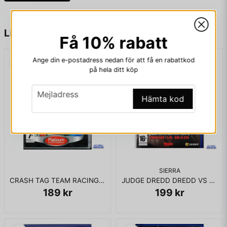
name
Namn
Liknande produkter
Få 10% rabatt
Ange din e-postadress nedan för att få en rabattkod
email
Mejladress
på hela ditt köp
email
Mejladress
Hämta kod
Ja, ni får publicera min fråga
SIERRA
CRASH TAG TEAM RACING PS2
JUDGE DREDD DREDD VS DEATH PS2
189 kr
199 kr
Skicka fråga