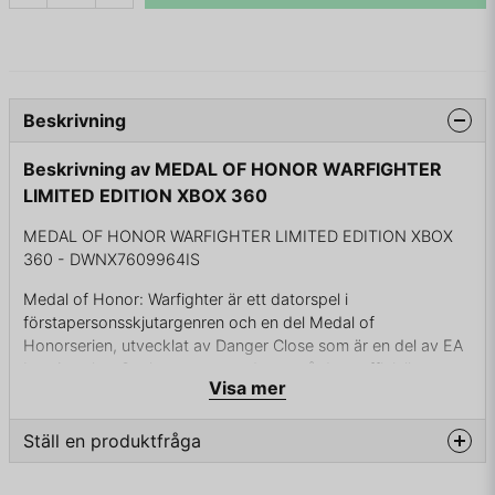
Beskrivning
Beskrivning av MEDAL OF HONOR WARFIGHTER
LIMITED EDITION XBOX 360
MEDAL OF HONOR WARFIGHTER LIMITED EDITION XBOX
360 - DWNX7609964IS
Medal of Honor: Warfighter är ett datorspel i
förstapersonsskjutargenren och en del Medal of
Honorserien, utvecklat av Danger Close som är en del av EA
Los Angeles. Spelet annonserades ut på dess officiella
Visa mer
hemsida den 23 februari 2012, och gavs ut den 25 oktober
2012
Både multiplayer och singleplayerläget använder sig av
Ställ en produktfråga
DICEs Frostbite 2 motor (samma som används i Battlefield
3). I Medal of Honor: Warfighter kommer man ha möjlighet
question