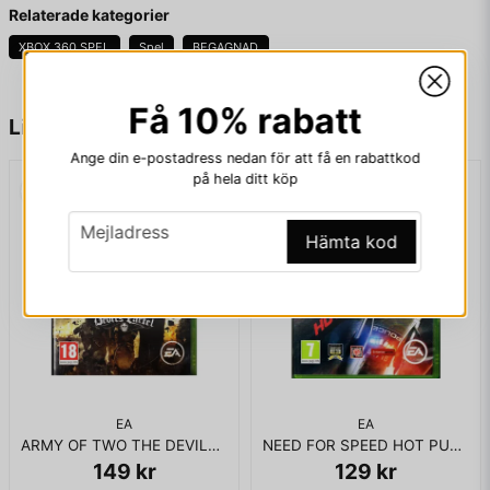
Fråga oss något om denna produkten...
att spela som sex olika klasser, dessa är: Assault, Sniper,
Relaterade kategorier
Demolitions, Point Man, Heavy Gunner, och Spec Ops.
XBOX 360 SPEL
Spel
BEGAGNAD
Få 10% rabatt
name
KOMPLETT I BOX
Namn
Liknande produkter
Ange din e-postadress nedan för att få en rabattkod
på hela ditt köp
email
Mejladress
email
Mejladress
Hämta kod
Ja, ni får publicera min fråga
EA
EA
ARMY OF TWO THE DEVILS CARTEL XBOX 360
NEED FOR SPEED HOT PURSUIT XBOX 360
149 kr
129 kr