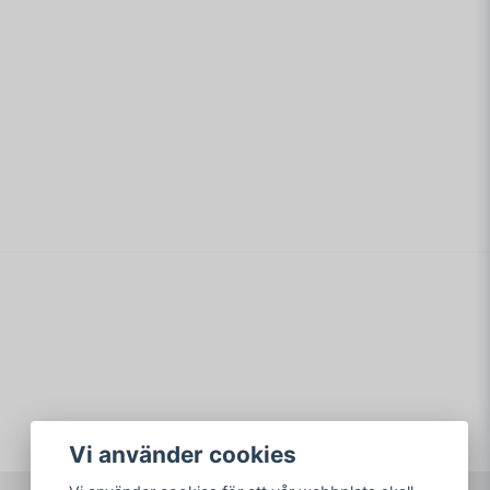
email
Mejladress
min fråga
Skicka fråga
Vi använder cookies