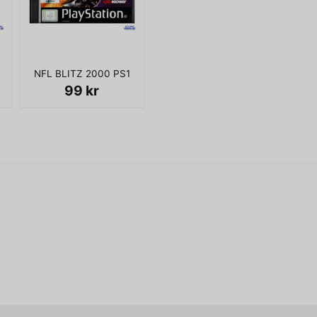
name
Namn
NFL BLITZ 2000 PS1
Ja, ni får publicera 
99 kr