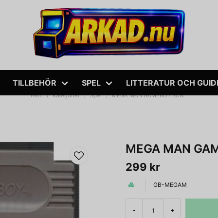
TILLBEHÖR
SPEL
LITTERATUR OCH GUID
Hem
Kategorier
Spel
MEGA MAN GAMEBOY SCN
MEGA MAN GA
299 kr
GB-MEGAM
-
+