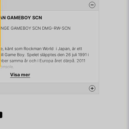
 MAN GAMEBOY SCN
VENGE GAMEBOY SCN DMG-RW-SCN
e, känt som Rockman World i Japan, är ett
ll Game Boy. Spelet släpptes den 26 juli 1991 i
mber samma år och i Europa året därpå. 2011
Console.
Visa mer
rlden genom att återanvända gamla robotar. Mega
an, Elecman och Fireman (från första NES-spelet)
Heatman och Quickman (från andra NES-spelet).
na produkten...