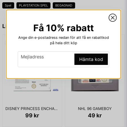
Spel
PLAYSTATION SPEL
BEGAGNAD
name
Namn
Få 10% rabatt
Liknande produkter
Ange din e-postadress nedan för att få en rabattkod
på hela ditt köp
email
Mejladress
email
Mejladress
Hämta kod
Ja, ni får publicera min fråga
DISNEY PRINCESS ENCHANTING STORYBOOKS WII
NHL 96 GAMEBOY
99 kr
49 kr
Skicka fråga