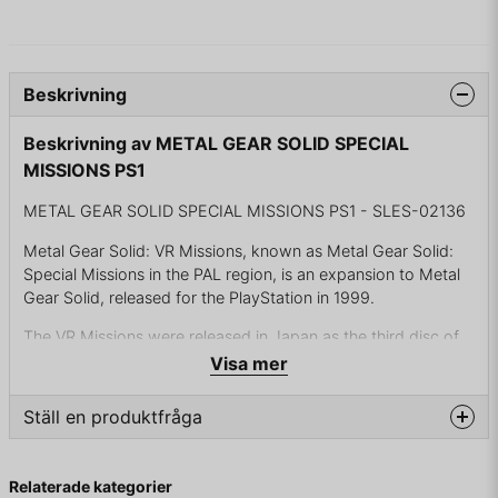
Beskrivning
Beskrivning av METAL GEAR SOLID SPECIAL
MISSIONS PS1
METAL GEAR SOLID SPECIAL MISSIONS PS1 - SLES-02136
Metal Gear Solid: VR Missions, known as Metal Gear Solid:
Special Missions in the PAL region, is an expansion to Metal
Gear Solid, released for the PlayStation in 1999.
The VR Missions were released in Japan as the third disc of
Metal Gear Solid: Integral, an expanded version of the
Visa mer
original game that includes most of the changes and
additions made for the original Western release.
Ställ en produktfråga
question
Fråga oss något om denna produkten...
KOMPLETT I BOX
Relaterade kategorier