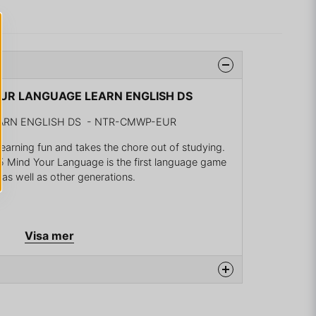
YOUR LANGUAGE LEARN ENGLISH DS
ARN ENGLISH DS - NTR-CMWP-EUR
arning fun and takes the chore out of studying.
15 Mind Your Language is the first language game
as well as other generations.
Visa mer
na produkten...