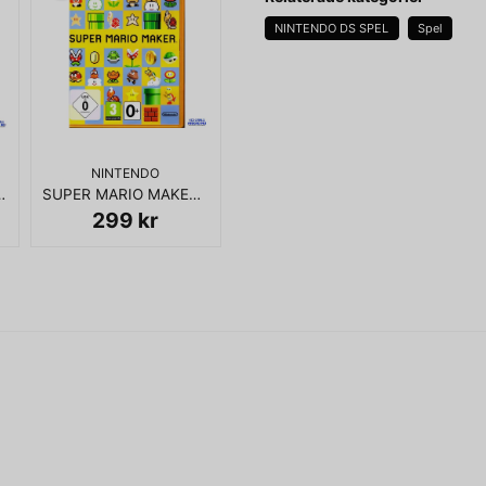
NINTENDO DS SPEL
Spel
name
Namn
NINTENDO
 C64 KASSETT
SUPER MARIO MAKER WII U
Ja, ni får publicera 
299 kr