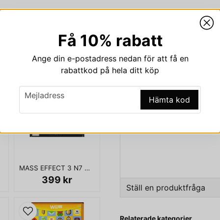
Få 10% rabatt
Beskrivning
Ange din e-postadress nedan för att få en
Beskrivning av MIND 
rabattkod på hela ditt köp
MIND YOUR LANGUAGE LE
email
Mejladress
Hämta kod
Mind Your Language makes le
Targeted for the ages of 8-
made for younger audiences 
KOMPLETT I BOX
MASS EFFECT 3 N7 COLLECTORS EDITION XBOX 360
399 kr
Ställ en produktfråga
question
Fråga oss något om den
Relaterade kategorier