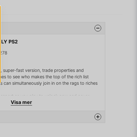
OLY PS2
278
w, super-fast version, trade properties and
es to see who makes the top of the rich list
 can simultaneously join in on the rags to riches
assport as you play to unlock new and never-
Visa mer
ards
na produkten...