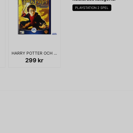
PLAYSTATION 2 SPEL
name
Namn
PS2
HARRY POTTER OCH HEMLIGHETERNAS KAMMARE PS2
Ja, ni får publicera 
299 kr