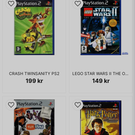
som släpptes till Playstation Portable, Nintendo DS och
GameBoy Advance. Spelet utspelar sig i Coast City och
skiljer sig kraftigt i karriärläget.
KOMPLETT I BOX
CRASH TWINSANITY PS2
LEGO STAR WARS II THE ORIGINAL TRILOGY PS2
199 kr
149 kr