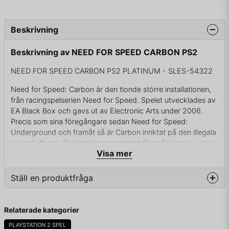
Beskrivning
Beskrivning av NEED FOR SPEED CARBON PS2
NEED FOR SPEED CARBON PS2 PLATINUM - SLES-54322
Need for Speed: Carbon är den tionde större installationen,
från racingspelserien Need for Speed. Spelet utvecklades av
EA Black Box och gavs ut av Electronic Arts under 2006.
Precis som sina föregångare sedan Need for Speed:
Underground och framåt så är Carbon inriktat på den illegala
racingkulturen. Förändringar gentemot föregångaren i serien,
Visa mer
Need for Speed: Most Wanted är bland andra:
Drift är tillbaka från Underground 2 i ny skepnad
Ställ en produktfråga
Flera nya racinglägen offline bl.a. Canyon Duel och online
bl.a. Pursuit Knockout
question
Fråga oss något om denna produkten...
Relaterade kategorier
Dragrace försvinner
PLAYSTATION 2 SPEL