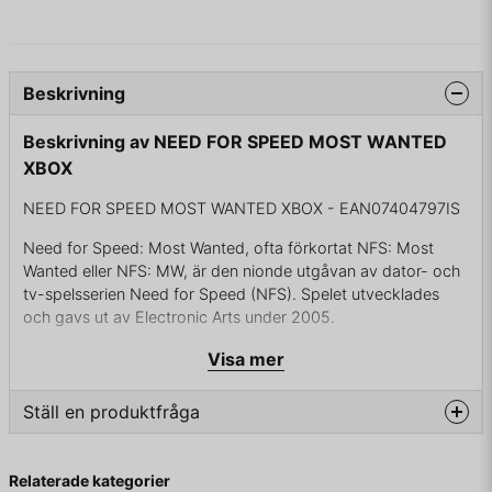
Beskrivning
Beskrivning av NEED FOR SPEED MOST WANTED
XBOX
NEED FOR SPEED MOST WANTED XBOX - EAN07404797IS
Need for Speed: Most Wanted, ofta förkortat NFS: Most
Wanted eller NFS: MW, är den nionde utgåvan av dator- och
tv-spelsserien Need for Speed (NFS). Spelet utvecklades
och gavs ut av Electronic Arts under 2005.
Spelet återinför Polisjakt-läget utformat av spelets street
Visa mer
racing-inriktade spelsätt med vissa anpassningsalternativ
introducerat i Need for Speed: Underground-serien.
Ställ en produktfråga
Uppföljaren till detta spel är Need for Speed: Carbon (2006)
och senare Need for Speed: ProStreet (2007).
question
Fråga oss något om denna produkten...
Relaterade kategorier
Most Wanted gavs ut till Microsoft Windows, Playstation 2,