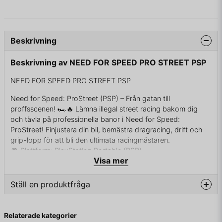
Beskrivning
Beskrivning av NEED FOR SPEED PRO STREET PSP
NEED FOR SPEED PRO STREET PSP
Need for Speed: ProStreet (PSP) – Från gatan till
proffsscenen! 🏎️🔥 Lämna illegal street racing bakom dig
och tävla på professionella banor i Need for Speed:
ProStreet! Finjustera din bil, bemästra dragracing, drift och
grip-lopp för att bli den ultimata racingmästaren.
🎮 Plattform: PlayStation Portable (PSP)
Visa mer
🏁 Genre: Racing/Simulation
🚗 Funktioner: Realistisk körkänsla, anpassningsbara bilar &
olika tävlingsformat
Ställ en produktfråga
👉 Har du vad som krävs för att dominera racingvärlden? 🚦
🏆
question
Fråga oss något om denna produkten...
Relaterade kategorier
KOMPLETT I BOX