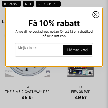
BEGAGNAD
SPEL
SONY PSP SPEL
name
Namn
Liknande produkter
Få 10% rabatt
Ange din e-postadress nedan för att få en rabattkod
på hela ditt köp
email
Mejladress
email
Mejladress
Hämta kod
Ja, ni får publicera min fråga
EA
EA
THE SIMS 2 CASTAWAY PSP
FIFA 08 PSP
99 kr
49 kr
Skicka fråga