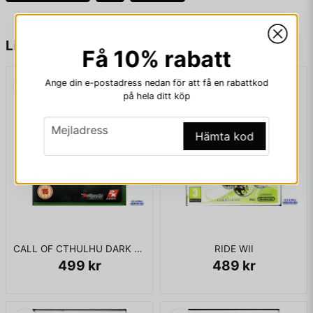
släpptes spelet med Jere Lehtinen på omslaget.
name
Namn
Liknande produkter
Få 10% rabatt
I RISIG BOX UTAN MANUAL
Ange din e-postadress nedan för att få en rabattkod
email
Mejladress
på hela ditt köp
email
Mejladress
Hämta kod
Ja, ni får publicera min fråga
CALL OF CTHULHU DARK CORNERS OF THE EARTH XBOX
RIDE WII
499 kr
489 kr
Skicka fråga