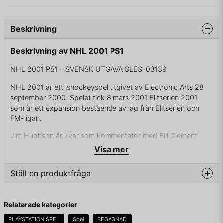
Beskrivning
Beskrivning av NHL 2001 PS1
NHL 2001 PS1 - SVENSK UTGÅVA SLES-03139
NHL 2001 är ett ishockeyspel utgivet av Electronic Arts 28
september 2000. Spelet fick 8 mars 2001 Elitserien 2001
som är ett expansion bestående av lag från Elitserien och
FM-ligan.
Jim Hughson är kvar som kommentator med Bill Clement
som analytiker, han debuterade i föregångaren NHL 2000.
Visa mer
Det är det första NHL-spelet som släpptes till Playstation 2
där även Lettland och Ukraina med de 18 landslag som
Ställ en produktfråga
framträdde i NHL 98 (bara Windows- och
Playstationversionerna). Det finns en funktion som heter
question
Momentum Bar där laget med flest mål vinner.
Fråga oss något om denna produkten...
Relaterade kategorier
Spelet släpptes med Owen Nolan på omslaget, i Europa
PLAYSTATION SPEL
Spel
BEGAGNAD