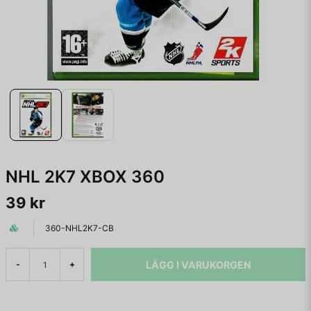
NHL 2K7 XBOX 360
39 kr
360-NHL2K7-CB
LÄGG I VARUKORGEN
-
+