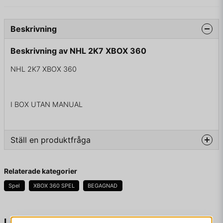
Beskrivning
Beskrivning av NHL 2K7 XBOX 360
NHL 2K7 XBOX 360
I BOX UTAN MANUAL
Ställ en produktfråga
question
Fråga oss något om denna produkten...
Relaterade kategorier
Spel
XBOX 360 SPEL
BEGAGNAD
name
Namn
Liknande produkter