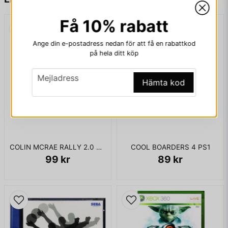
Få 10% rabatt
email
Mejladress
Ange din e-postadress nedan för att få en rabattkod
på hela ditt köp
email
Mejladress
Hämta kod
Ja, ni får publicera min fråga
COLIN MCRAE RALLY 2.0 PS1
COOL BOARDERS 4 PS1
99 kr
89 kr
Skicka fråga