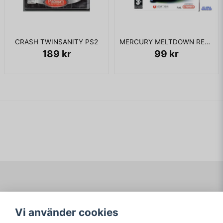
CRASH TWINSANITY PS2
MERCURY MELTDOWN REVOLUTION WII
189 kr
99 kr
Navigering
Mitt konto
Vi använder cookies
Köpvillkor
Logga in
Om www.ARKAD.nu
Registrera dig