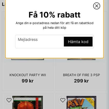
name
Namn
Liknande produkter
Få 10% rabatt
email
Mejladress
Ange din e-postadress nedan för att få en rabattkod
på hela ditt köp
email
Mejladress
Hämta kod
Ja, ni får publicera min fråga
KNOCKOUT PARTY WII
BREATH OF FIRE 3 PSP
99 kr
299 kr
Skicka fråga