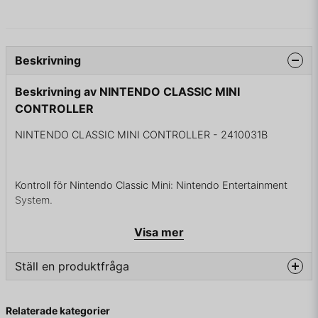
Beskrivning
Beskrivning av NINTENDO CLASSIC MINI
CONTROLLER
NINTENDO CLASSIC MINI CONTROLLER - 2410031B
Kontroll för Nintendo Classic Mini: Nintendo Entertainment
System.
Går även att använda till Wii eller WiiU för att spela klassiska
Visa mer
retrospel.
Fungerar inte till gamla NES.
Ställ en produktfråga
question
Fråga oss något om denna produkten...
Relaterade kategorier
DETTA ÄR EN NY PRODUKT