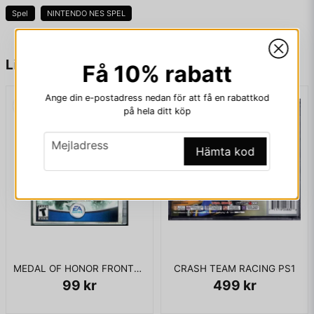
Spel
NINTENDO NES SPEL
name
Namn
Liknande produkter
Få 10% rabatt
Ange din e-postadress nedan för att få en rabattkod
email
på hela ditt köp
Mejladress
email
Mejladress
Hämta kod
Ja, ni får publicera min fråga
MEDAL OF HONOR FRONTLINE XBOX USA
CRASH TEAM RACING PS1
99 kr
499 kr
Skicka fråga