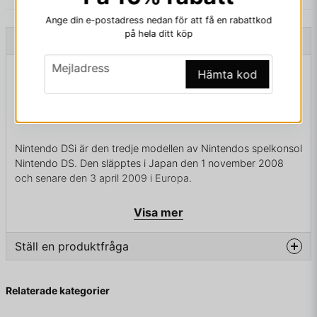
Ange din e-postadress nedan för att få en rabattkod
på hela ditt köp
Beskrivning
email
Mejladress
Beskrivning av NINTENDO DSi LIGHT BLUE
Hämta kod
NINTENDO DSi LIGHT BLUE - TWL-001(EUR)
Nintendo DSi är den tredje modellen av Nintendos spelkonsol
Nintendo DS. Den släpptes i Japan den 1 november 2008
och senare den 3 april 2009 i Europa.
Nintendo DSi har två kameror med en upplösning på 0,3
Visa mer
megapixlar. Enheten har två skärmar som vardera är på 3,25
tum, vilket är 8,33% större per skärm än Nintendo DS Lite.
Ställ en produktfråga
Skärmarna har samma upplösning som den tidigare Nintendo
DS, det vill säga 256x192 pixlar. Enheten kan inte spela
Game Boy Advance-spel då den saknar en Game Boy
question
Fråga oss något om denna produkten...
Relaterade kategorier
Advance-port. Game Boy Advance-porten har istället ersatts
med en kortläsare och spelkonsolen kan därmed laddas med