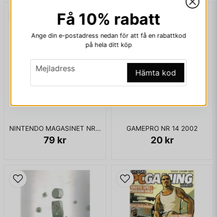
Få 10% rabatt
email
Mejladress
Ange din e-postadress nedan för att få en rabattkod
på hela ditt köp
email
Ja, ni får publicera min fråga
Mejladress
Hämta kod
NINTENDO MAGASINET NR 9 1991 MED POWERPLAYER
GAMEPRO NR 14 2002
79 kr
20 kr
Skicka fråga