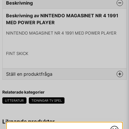
Beskrivning
Beskrivning av NINTENDO MAGASINET NR 4 1991
MED POWER PLAYER
NINTENDO MAGASINET NR 4 1991 MED POWER PLAYER
FINT SKICK
Ställ en produktfråga
question
Fråga oss något om denna produkten...
Relaterade kategorier
LITTERATUR
TIDNINGAR TV SPEL
name
Namn
Liknande produkter