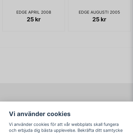
EDGE APRIL 2008
EDGE AUGUSTI 2005
25 kr
25 kr
Navigering
Mitt konto
Vi använder cookies
Köpvillkor
Logga in
Om www.ARKAD.nu
Registrera dig
Vi använder cookies för att vår webbplats skall fungera
Glömt lösenord?
och erbjuda dig bästa upplevelse. Bekräfta ditt samtycke