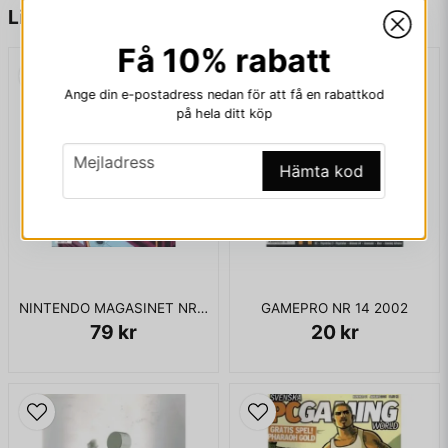
name
Namn
Liknande produkter
Få 10% rabatt
email
Mejladress
Ange din e-postadress nedan för att få en rabattkod
på hela ditt köp
email
Mejladress
Hämta kod
Ja, ni får publicera min fråga
NINTENDO MAGASINET NR 9 1991 MED POWERPLAYER
GAMEPRO NR 14 2002
79 kr
20 kr
Skicka fråga