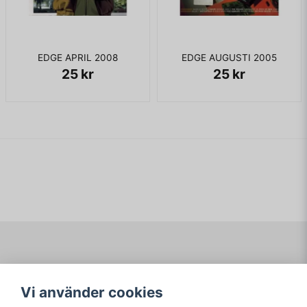
EDGE APRIL 2008
EDGE AUGUSTI 2005
25 kr
25 kr
Navigering
Mitt konto
Vi använder cookies
Köpvillkor
Logga in
Om www.ARKAD.nu
Registrera dig