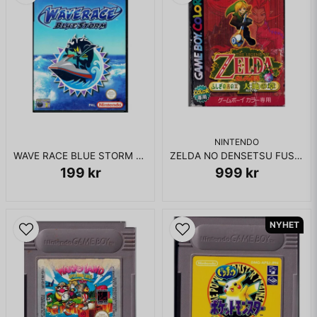
NINTENDO
WAVE RACE BLUE STORM GAMECUBE
ZELDA NO DENSETSU FUSHIGI NO KI NO MI DAICHI NO SHOU THE LEGEND OF ZELDA ORACLE OF SEASONS GBC GAMEBOY COLOR CGB-P-AZ7J(JPN)
199 kr
999 kr
NYHET