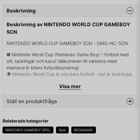
Beskrivning
Beskrivning av NINTENDO WORLD CUP GAMEBOY
SCN
NINTENDO WORLD CUP GAMEBOY SCN - DMG-NC-SCN
⚽ Nintendo World Cup (Nintendo Game Boy) – Fotboll med
stil, tacklingar och kaos! Välkommen till världens mest
intensiva 8-bitars fotbollsturnering!
🌍 Nintendo World Cup är inte bara fotboll – det är tacklingar,
super-skott och full action! Välj ditt land och spela dig genom
Visa mer
turneringsträdet i detta kultklassiska arkadsportspel. 🎮
Plattform: Nintendo Game Boy
📅 Släppdatum: 1991 (Europa)
Ställ en produktfråga
🧠 Genre: Sport / Fotboll / Arkad
👥 Antal spelare: 1–2 (via länk-kabel)
question
Fråga oss något om denna produkten...
📦 Funktioner: 13 landslag att välja mellan Överdrivna
Relaterade kategorier
specialskott och galna tacklingar Endast lagkaptenen
NINTENDO GAMEBOY SPEL
Spel
BEGAGNAD
kontrolleras – resten styrs automatiskt Enspelarläge och 2-
spelarläge via Game Link Charmig grafik och musik som