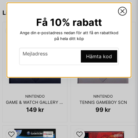
passar perfekt för retrofotboll
name
Namn
Liknande produkter
🔞 PEGI: Ej klassificerat (före PEGI-systemet)
Få 10% rabatt
🆔 Artikelnummer (SCN): DMG-NW-SCN
👉 En fotbollsklassiker som blandar sport, humor och
arkadaction – ett måste i varje Game Boy-samling!
email
Ange din e-postadress nedan för att få en rabattkod
Mejladress
på hela ditt köp
ENDAST KASSETT
email
Mejladress
Hämta kod
Ja, ni får publicera min fråga
NINTENDO
NINTENDO
GAME & WATCH GALLERY 2 GAMEBOY
TENNIS GAMEBOY SCN
149 kr
99 kr
Skicka fråga