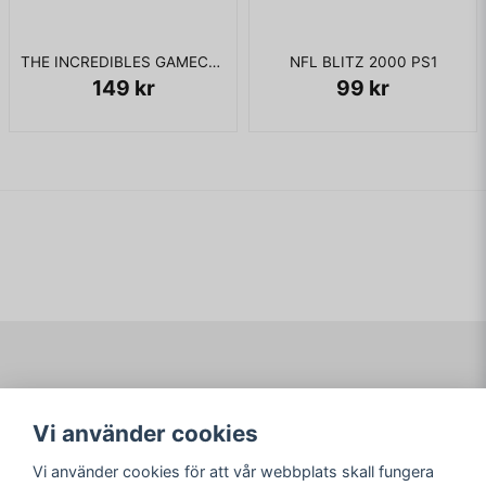
THE INCREDIBLES GAMECUBE
NFL BLITZ 2000 PS1
149 kr
99 kr
Navigering
Mitt konto
Vi använder cookies
Köpvillkor
Logga in
Om www.ARKAD.nu
Registrera dig
Vi använder cookies för att vår webbplats skall fungera
Glömt lösenord?