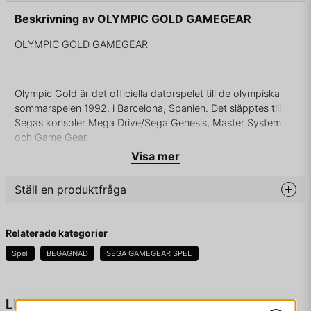
Beskrivning av OLYMPIC GOLD GAMEGEAR
OLYMPIC GOLD GAMEGEAR
Olympic Gold är det officiella datorspelet till de olympiska
sommarspelen 1992, i Barcelona, Spanien. Det släpptes till
Segas konsoler Mega Drive/Sega Genesis, Master System
och Game Gear.
Visa mer
Spelet utvcecklades av US Gold, och var först ut att ha
Ställ en produktfråga
officiell licens från internationella olympiska kommittén; Det
sponsrades också av Coca-Cola, och spelet innehöll
question
Fråga oss något om denna produkten...
företagslogotypen på ett luftskepp ovanför poängtavlan,
Relaterade kategorier
samt företagets jingel.
Spel
BEGAGNAD
SEGA GAMEGEAR SPEL
name
Knappmosar/hetstryckar-tekniken är viktig i spelet, förutom
Namn
Liknande produkter
bågskytte och simhopp, i simningen är det nertonat.