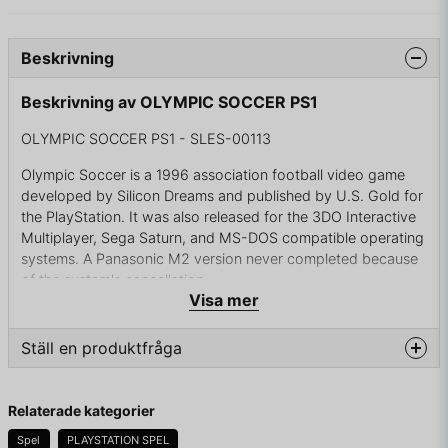
Beskrivning
Beskrivning av OLYMPIC SOCCER PS1
OLYMPIC SOCCER PS1 - SLES-00113
Olympic Soccer is a 1996 association football video game
developed by Silicon Dreams and published by U.S. Gold for
the PlayStation. It was also released for the 3DO Interactive
Multiplayer, Sega Saturn, and MS-DOS compatible operating
systems. A Panasonic M2 version never completed because
of the system's cancellation.
Visa mer
Olympic Soccer is a soccer game that enables maneuvers
such as back-heel passes, one-two plays, bicycle kicks, and
Ställ en produktfråga
diving headers.
question
Fråga oss något om denna produkten...
Relaterade kategorier
KOMPLETT I RISIG BOX
Spel
PLAYSTATION SPEL