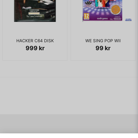
HACKER C64 DISK
WE SING POP WII
999 kr
99 kr
Navigering
Mitt konto