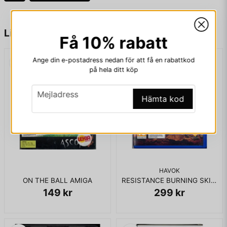
name
Namn
Liknande produkter
Få 10% rabatt
Ange din e-postadress nedan för att få en rabattkod
email
Mejladress
på hela ditt köp
email
Mejladress
Hämta kod
Ja, ni får publicera min fråga
HAVOK
ON THE BALL AMIGA
RESISTANCE BURNING SKIES PS VITA
149 kr
299 kr
Skicka fråga