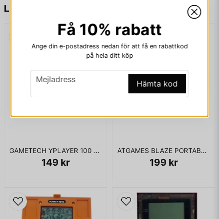
name
Namn
Liknande produkter
Få 10% rabatt
LEVERERAS MED ENHET, VIDEOKABEL, ORGINAL
GAMEPAD OCH STRÖMKABEL
email
Mejladress
Ange din e-postadress nedan för att få en rabattkod
på hela ditt köp
email
Mejladress
Hämta kod
Ja, ni får publicera min fråga
GAMETECH YPLAYER 100 SPEL 16BITS
ATGAMES BLAZE PORTABLE MEGADRIVE
149 kr
199 kr
Skicka fråga