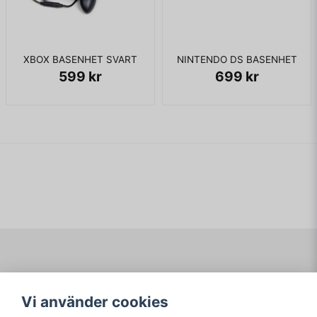
XBOX BASENHET SVART
NINTENDO DS BASENHET
599 kr
699 kr
Navigering
Mitt konto
Vi använder cookies
Köpvillkor
Logga in
Om www.ARKAD.nu
Registrera dig