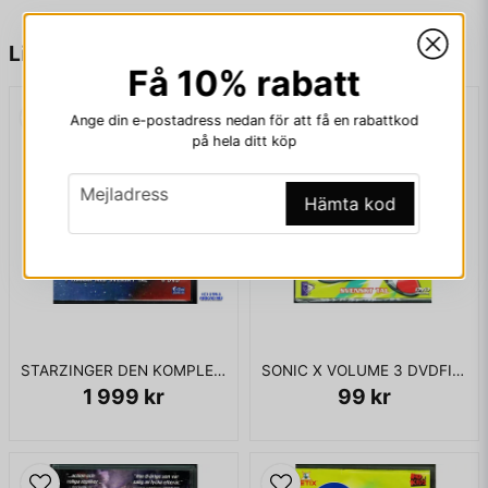
name
Namn
Liknande produkter
Få 10% rabatt
Ange din e-postadress nedan för att få en rabattkod
email
Mejladress
på hela ditt köp
email
Mejladress
Hämta kod
Ja, ni får publicera min fråga
STARZINGER DEN KOMPLETTA SAMLINGEN DVD
SONIC X VOLUME 3 DVDFILM
1 999 kr
99 kr
Skicka fråga