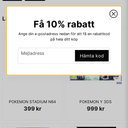
name
Namn
Liknande produkter
Få 10% rabatt
Ange din e-postadress nedan för att få en rabattkod
email
Mejladress
på hela ditt köp
email
Mejladress
Hämta kod
Ja, ni får publicera min fråga
POKEMON STADIUM N64
POKEMON Y 3DS
399 kr
999 kr
Skicka fråga