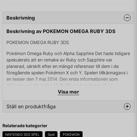
Beskrivning
Beskrivning av POKEMON OMEGA RUBY 3DS
POKEMON OMEGA RUBY 3DS
Pokémon Omega Ruby och Alpha Sapphire Det hade tidigare
spekulerats att en remake av Ruby och Sapphire var
planerad, särskilt efter en mängd referenser till dem i de
föregående spelen Pokémon X och Y. Spelen tillkännagavs i
en teaser den 7 maj 2014. Den enda informationen som
släpptes var att spelen skulle "ta med spelaren på en
Visa mer
dramatisk saga som utspelar sig i en ny spektakulär
värld".Efter tillkännagivandet var det oklart om det rörde sig
om remakes av Ruby och Sapphire eller helt nya spel. Satoru
Ställ en produktfråga
Iwata, Nintendos dåvarande president kunde bekräfta att
spelen skulle vara remakes av föregångarna som släpptes
question
Fråga oss något om denna produkten...
2002
Relaterade kategorier
I en trailer från Nintendos Electronic Entertainment Expo
NINTENDO 3DS SPEL
Spel
POKEMON