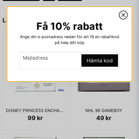
name
Namn
Liknande produkter
Få 10% rabatt
Ange din e-postadress nedan för att få en rabattkod
email
Mejladress
på hela ditt köp
email
Mejladress
Hämta kod
Ja, ni får publicera min fråga
DISNEY PRINCESS ENCHANTING STORYBOOKS WII
NHL 96 GAMEBOY
99 kr
49 kr
Skicka fråga