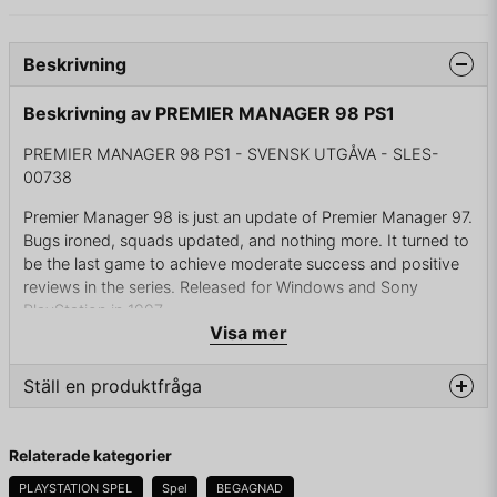
Beskrivning
Beskrivning av PREMIER MANAGER 98 PS1
PREMIER MANAGER 98 PS1 - SVENSK UTGÅVA - SLES-
00738
Premier Manager 98 is just an update of Premier Manager 97.
Bugs ironed, squads updated, and nothing more. It turned to
be the last game to achieve moderate success and positive
reviews in the series. Released for Windows and Sony
PlayStation in 1997.
Visa mer
Ställ en produktfråga
KOMPLETT I BOX - RISIG BOX
question
Fråga oss något om denna produkten...
Relaterade kategorier
PLAYSTATION SPEL
Spel
BEGAGNAD