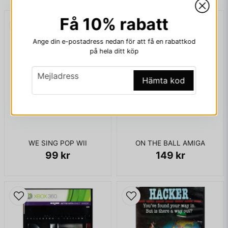
Få 10% rabatt
email
Mejladress
Ange din e-postadress nedan för att få en rabattkod
på hela ditt köp
email
Mejladress
Ja, ni får publicera min fråga
Hämta kod
WE SING POP WII
ON THE BALL AMIGA
99 kr
149 kr
Skicka fråga