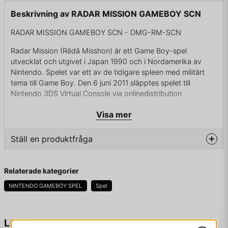
Beskrivning av RADAR MISSION GAMEBOY SCN
RADAR MISSION GAMEBOY SCN - DMG-RM-SCN
Radar Mission (Rēdā Misshon) är ett Game Boy-spel
utvecklat och utgivet i Japan 1990 och i Nordamerika av
Nintendo. Spelet var ett av de tidigare spleen med militärt
tema till Game Boy. Den 6 juni 2011 släpptes spelet till
Nintendo 3DS Virtual Console via onlinedistribution
Spelet innehåller två olika varianter, spel A är en variant av
Visa mer
Sänka skepp, medan man i spel B styr en ubåt i strid mot
andra fartyg.
Ställ en produktfråga
question
Fråga oss något om denna produkten...
ENDAST KASSETT
Relaterade kategorier
NINTENDO GAMEBOY SPEL
Spel
name
Namn
Liknande produkter