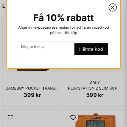
Liknande produkter
Få 10% rabatt
email
Mejladress
Ange din e-postadress nedan för att få en rabattkod
på hela ditt köp
email
Ja, ni får publicera min fråga
Mejladress
Hämta kod
SONY
GAMEBOY POCKET TRANSPARENT
PLAYSTATION 2 SLIM SCPH-77004
399 kr
599 kr
Skicka fråga