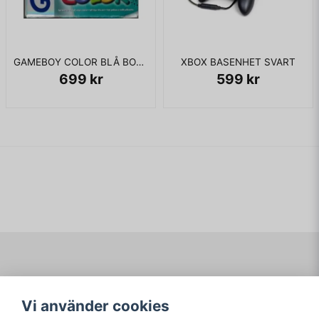
GAMEBOY COLOR BLÅ BOXAD SCN
XBOX BASENHET SVART
699 kr
599 kr
Navigering
Mitt konto
Vi använder cookies
Köpvillkor
Logga in