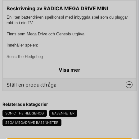
Beskrivning av RADICA MEGA DRIVE MINI
En liten batteridriven spelkonsol med inbyggda spel som du pluggar
rakt in i din TV
Finns som Mega Drive och Genesis utgåva.
Innehåller spelen:
Sonic the Hedgehog
Altered Beast
Visa mer
Golden Axe
Ställ en produktfråga
Dr. Robotnik's Mean Bean Machine
question
Fråga oss något om denna produkten...
Flicky
Relaterade kategorier
Kid Chamaleon
SONIC THE HEDGEHOG
BASENHETER
SEGA MEGADRIVE BASENHETER
name
Namn