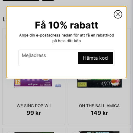
name
Namn
Liknande produkter
Få 10% rabatt
Ange din e-postadress nedan för att få en rabattkod
email
Mejladress
på hela ditt köp
email
Mejladress
Hämta kod
Ja, ni får publicera min fråga
WE SING POP WII
ON THE BALL AMIGA
99 kr
149 kr
Skicka fråga