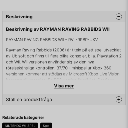
Beskrivning
Beskrivning av RAYMAN RAVING RABBIDS WII
RAYMAN RAVING RABBIDS WII - RVL-RRBP-UKV
Rayman Raving Rabbids (2006) är titeln på ett spel utvecklat
av Ubisoft och finns till flera olika konsoler, bl.a. Playstation 2
och Wii. Wii versionen använder sig av den nya
rörelsekänsliga kontrollen. 37/70+ minispel ur Xbox 360
versionen kommer att stödjas av Microsoft Xbox Live Vision,
kameran till konsolen. En PS3 version är möjligt. Det finns
Visa mer
även en uppföljare: Rayman Raving Rabbids 2.
Ställ en produktfråga
KOMPLETT I BOX
question
Fråga oss något om denna produkten...
Relaterade kategorier
NINTENDO WII SPEL
Spel