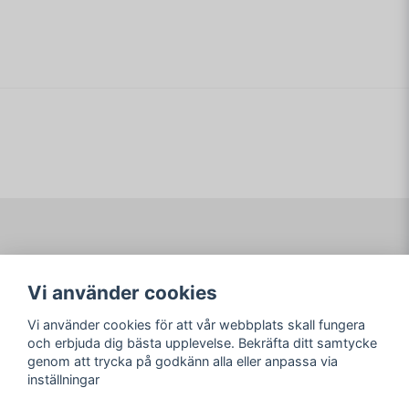
Onboard lighting presets
Razer Synapse 3 enabled
Fully programmable keys with on-the-fly macro recording
N-key roll-over with built-in anti-ghosting
name
Namn
Gaming mode option
1000 Hz Ultrapolling
email
Mejladress
DETTA ÄR EN NY PRODUKT
Ja, ni får publicera min fråga
Navigering
Mitt konto
Vi använder cookies
Köpvillkor
Logga in
Om www.ARKAD.nu
Registrera dig
Vi använder cookies för att vår webbplats skall fungera
Glömt lösenord?
och erbjuda dig bästa upplevelse. Bekräfta ditt samtycke
genom att trycka på godkänn alla eller anpassa via
Sociala medier
arkad.nu
inställningar
Facebook
© Copyright 2026
Skicka fråga