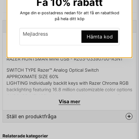
Få 10% rabatt
Ange din e-postadress nedan för att få en rabattkod
på hela ditt köp
Beskrivning
email
Mejladress
Hämta kod
Beskrivning av RAZER HUNTSMAN MINI USB
NORDISK LAYOUT
RAZER HUNTSMAN MINI USB - RZ03-03390700-R3N1
SWITCH TYPE Razer™ Analog Optical Switch
APPROXIMATE SIZE 60%
LIGHTING Individually backlit keys with Razer Chroma RGB
backlighting featuring 16.8 million customizable color options
ONBOARD MEMORY Hybrid onboard storage – up to 5
Visa mer
keybinding profiles
CONNECTIVITY Wired - Detachable USB-C braided fiber
cable
Ställ en produktfråga
KEYCAPS Razer Doubleshot PBT Keycaps
OTHERS Standard Bottom Row Layout
question
Fråga oss något om denna produkten...
Aluminum construction
Relaterade kategorier