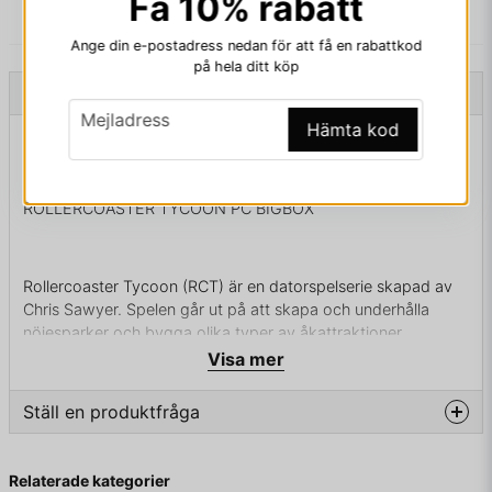
Få 10% rabatt
Ange din e-postadress nedan för att få en rabattkod
på hela ditt köp
Beskrivning
email
Mejladress
Hämta kod
Beskrivning av ROLLERCOASTER TYCOON PC
BIGBOX
ROLLERCOASTER TYCOON PC BIGBOX
Rollercoaster Tycoon (RCT) är en datorspelserie skapad av
Chris Sawyer. Spelen går ut på att skapa och underhålla
nöjesparker och bygga olika typer av åkattraktioner,
däribland berg- och dalbanor (eng. Rollercoaster).
Visa mer
Expansionspaket har gjorts till samtliga tre spel i serien och i
dessa medföljer nya teman, åkattraktioner och ibland nya
Ställ en produktfråga
funktioner.
question
Det första spelet i serien släpptes 1999, och utvecklades av
Fråga oss något om denna produkten...
Relaterade kategorier
Chris Sawyer, Simon Foster och Allister Brimble och