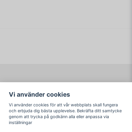
publicerades av Hasbro. Det är byggt kring spelmotorn till
det aldrig släppta Transport Tycoon 2.
Spelet har fått två expansioner, Added Attractions och
name
Namn
Loopy Landscapes.
email
ISBN: 1-58228-083-5
Mejladress
KOMPLETT I BOX
Ja, ni får publicera min fråga
Navigering
Mitt konto
Vi använder cookies
Köpvillkor
Logga in
Om www.ARKAD.nu
Registrera dig
Vi använder cookies för att vår webbplats skall fungera
Glömt lösenord?
och erbjuda dig bästa upplevelse. Bekräfta ditt samtycke
genom att trycka på godkänn alla eller anpassa via
Sociala medier
arkad.nu
inställningar
Facebook
© Copyright 2026
Skicka fråga