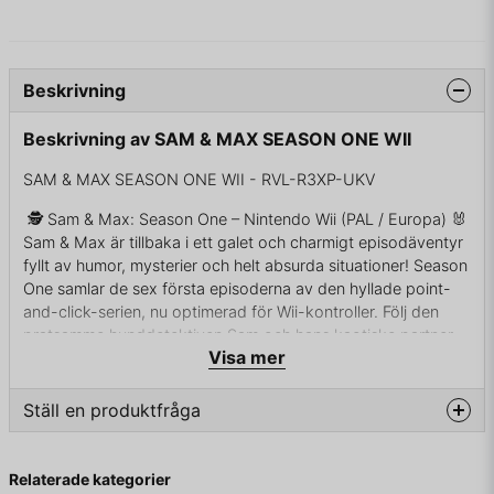
Beskrivning
Beskrivning av SAM & MAX SEASON ONE WII
SAM & MAX SEASON ONE WII - RVL-R3XP-UKV
🕵️ Sam & Max: Season One – Nintendo Wii (PAL / Europa) 🐰
Sam & Max är tillbaka i ett galet och charmigt episodäventyr
fyllt av humor, mysterier och helt absurda situationer! Season
One samlar de sex första episoderna av den hyllade point-
and-click-serien, nu optimerad för Wii-kontroller. Följ den
pratsamme hunddetektiven Sam och hans kaotiske partner
Visa mer
Max genom knasiga fall och oförglömliga karaktärer.
👉 Varför är detta spel speciellt?
Ställ en produktfråga
✅ Sex episoder i en komplett säsong
✅ Klassisk Sam & Max-humor i modern tappning
question
Fråga oss något om denna produkten...
✅ Perfekt anpassat för Wii Remote pekstyrning
Relaterade kategorier