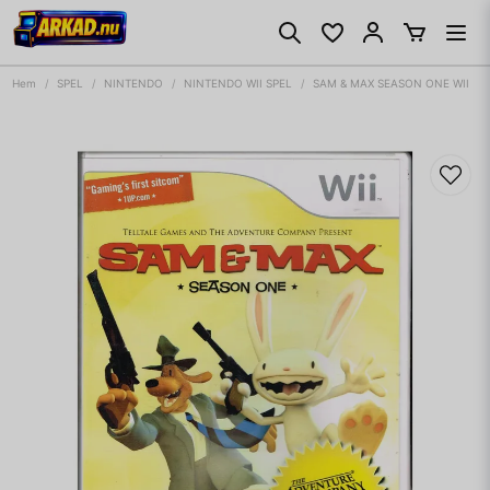
Hem
SPEL
NINTENDO
NINTENDO WII SPEL
SAM & MAX SEASON ONE WII