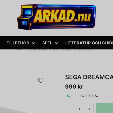
TILLBEHÖR
SPEL
LITTERATUR OCH GUID
Hem
BASENHETER
SEGA DREAMCAST BASENHET
SEGA DREAMCA
999 kr
DC-SEGADC1
-
+