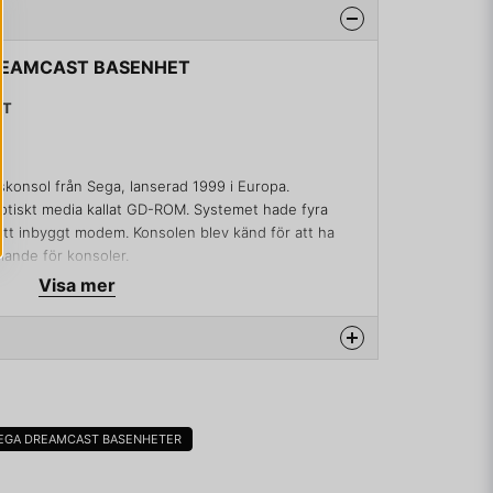
 DREAMCAST BASENHET
ET
konsol från Sega, lanserad 1999 i Europa.
ptiskt media kallat GD-ROM. Systemet hade fyra
ett inbyggt modem. Konsolen blev känd för att ha
lande för konsoler.
Visa mer
d då produktionen avslutades i mars år 2001 – knappt
na produkten...
eringen i Europa.
EGA DREAMCAST BASENHETER
möjliga uppföljare till Saturn. Den ena kallades "White