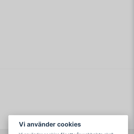
s grafikprocessor PowerVR2. Den andra kallades
email
Mejladress
afikprocessor från 3dfx. Sega valde till slut "White
 stämde Sega för avtalsbrott.
min fråga
H-4 RISC-processor
LX2
F, RGB och S-Video
Skicka fråga
ha Super Intelligent Sound Processor med en
ISC processor
Vi använder cookies