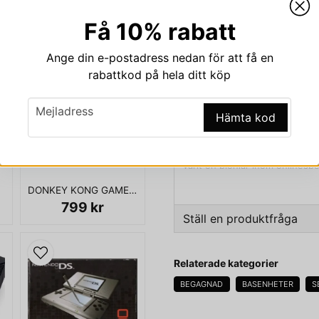
Beskrivning
Få 10% rabatt
Beskrivning av SEGA
Ange din e-postadress nedan för att få en
SEGA DREAMCAST BASENH
rabattkod på hela ditt köp
email
Mejladress
Hämta kod
Sega Dreamcast är en TV-spels
Dreamcast använde ett eget o
portar för handkontroller och 
varit en pionjär inom onlinespe
DONKEY KONG GAME & WATCH
799 kr
Ställ en produktfråga
Dreamcast var mycket kortliva
question
Fråga oss något om den
ett och ett halvt år efter lans
Relaterade kategorier
BEGAGNAD
BASENHETER
S
Sega utvecklade parallellt två 